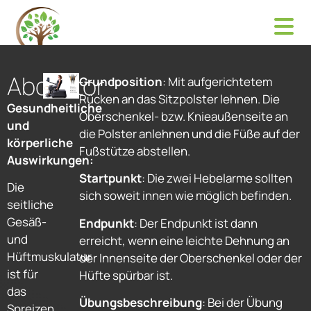
Abduktor
Grundposition
: Mit aufgerichtetem
Rücken an das Sitzpolster lehnen. Die
Gesundheitliche
Oberschenkel- bzw. Knieaußenseite an
und
die Polster anlehnen und die Füße auf der
körperliche
Fußstütze abstellen.
Auswirkungen:
Startpunkt
: Die zwei Hebelarme sollten
Die
sich soweit innen wie möglich befinden.
seitliche
Gesäß-
Endpunkt
: Der Endpunkt ist dann
und
erreicht, wenn eine leichte Dehnung an
Hüftmuskulatur
der Innenseite der Oberschenkel oder der
ist für
Hüfte spürbar ist.
das
Übungsbeschreibung
: Bei der Übung
Spreizen