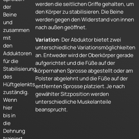
werden die seitlichen Griffe gehalten, um
der
den Körper zu stabilisieren. Die Beine
Beine
werden gegen den Widerstand von innen
und
nach außen geöffnet.
zusammen
mit
Variation
: Der Abduktor bietet zwei
den
unterschiedliche Variationsmöglichkeiten
Adduktoren
an. Entweder wird der Oberkörper gerade
für die
aufgerichtet und die Füße auf der
Stabilisierung
körpernahen Sprosse abgestellt oder am
des
Polster abgelehnt und die Füße auf der
Hüftgelenkts
entfernten Sprosse platziert. Je nach
zuständig.
gewählter Sitzposition werden
Wenn
unterschiedliche Muskelanteile
hier
beansprucht.
bis in
die
Dehnung
trainiert