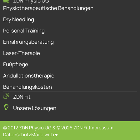
ZDN Physio UG
Physiotherapeutische Behandlungen
Dry Needling
Personal Training
Ernährungsberatung
Laser-Therapie
Fußpflege
Andullationstherapie
Behandlungskosten
ZDN Fit
Unsere Lösungen
© 2012 ZDN Physio UG & © 2025 ZDN Fit
Impressum
Datenschutz
Made with ♥