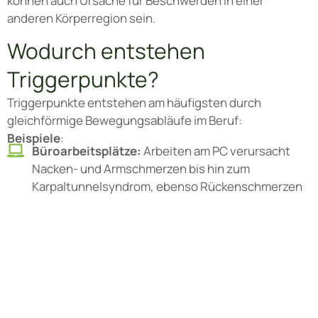
können auch Ursache für Beschwerden in einer
anderen Körperregion sein.
Wodurch entstehen
Triggerpunkte?
Triggerpunkte entstehen am häufigsten durch
gleichförmige Bewegungsabläufe im Beruf:
Beispiele
:
Büroarbeitsplätze:
Arbeiten am PC verursacht
Nacken- und Armschmerzen bis hin zum
Karpaltunnelsyndrom, ebenso Rückenschmerzen
Fliesenleger:
Knieprobleme durch ständiges
knien, aber auch Arm- oder Rückenschmerzen
Weitere Ursachen sind Stürze oder Unfälle. Die Muskeln
kontrahieren ganz massiv und lassen nicht mehr los.
Beispiele
:
Fußball:
Ein Spieler tritt dem anderen Spieler in die