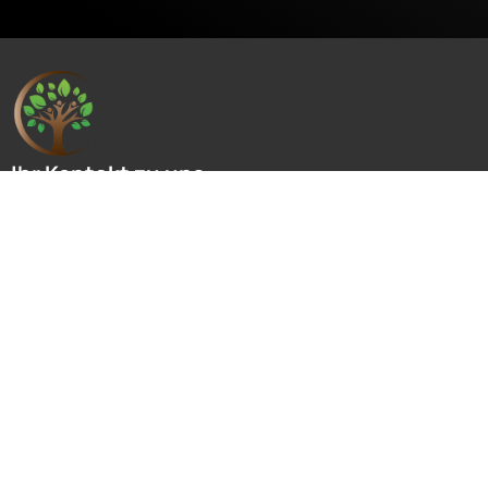
Ihr Kontakt zu uns
ZDN
Bahnhofstr. 13
48691 Vreden
+49 2564 8321434
info@zdn-physio.com
Unsere Öffnungszeiten
ZDN Physio UG
Montag
08:30Uhr – 12:00Uhr