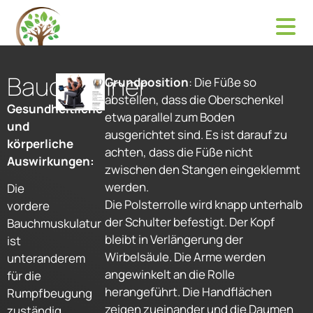
Bauchtrainer
Grundposition
: Die Füße so
abstellen, dass die Oberschenkel
Gesundheitliche
etwa parallel zum Boden
und
ausgerichtet sind. Es ist darauf zu
körperliche
achten, dass die Füße nicht
Auswirkungen:
zwischen den Stangen eingeklemmt
werden.
Die
Die Polsterrolle wird knapp unterhalb
vordere
der Schulter befestigt. Der Kopf
Bauchmuskulatur
bleibt in Verlängerung der
ist
Wirbelsäule. Die Arme werden
unteranderem
angewinkelt an die Rolle
für die
herangeführt. Die Handflächen
Rumpfbeugung
zeigen zueinander und die Daumen
zuständig