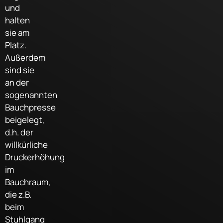
und
halten
sie am
Platz.
Außerdem
sind sie
an der
sogenannten
Bauchpresse
beigelegt,
d.h. der
willkürliche
Druckerhöhung
im
Bauchraum,
die z.B.
beim
Stuhlgang