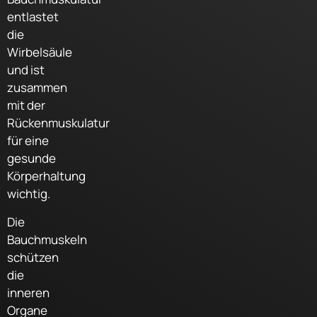
entlastet
die
Wirbelsäule
und ist
zusammen
mit der
Rückenmuskulatur
für eine
gesunde
Körperhaltung
wichtig.
Die
Bauchmuskeln
schützen
die
inneren
Organe