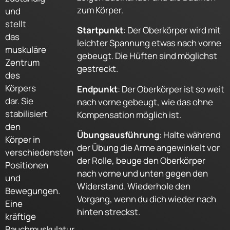
zum Körper.
und
stellt
Startpunkt
: Der Oberkörper wird mit
das
leichter Spannung etwas nach vorne
muskuläre
gebeugt. Die Hüften sind möglichst
Zentrum
gestreckt.
des
Körpers
Endpunkt
: Der Oberkörper ist so weit
dar. Sie
nach vorne gebeugt, wie das ohne
stabilisiert
Kompensation möglich ist.
den
Übungsausführung
: Halte während
Körper in
der Übung die Arme angewinkelt vor
verschiedensten
der Rolle, beuge den Oberkörper
Positionen
nach vorne und unten gegen den
und
Widerstand. Wiederhole den
Bewegungen.
Vorgang, wenn du dich wieder nach
Eine
hinten streckst.
kräftige
Bauchmuskulatur