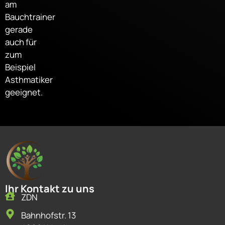
am
Bauchtrainer
gerade
auch für
zum
Beispiel
Asthmatiker
geeignet.
Ihr Kontakt zu uns
ZDN
Bahnhofstr. 13