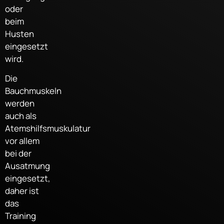
oder
beim
Husten
eingesetzt
wird.
Die
Bauchmuskeln
werden
auch als
Atemshilfsmuskulatur
vor allem
bei der
Ausatmung
eingesetzt,
daher ist
das
Training