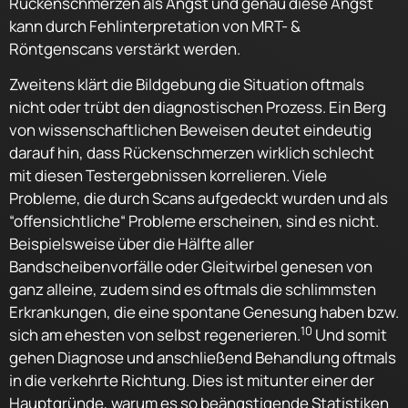
Rückenschmerzen als Angst und genau diese Angst
kann durch Fehlinterpretation von MRT- &
Röntgenscans verstärkt werden.
Zweitens klärt die Bildgebung die Situation oftmals
nicht oder trübt den diagnostischen Prozess. Ein Berg
von wissenschaftlichen Beweisen deutet eindeutig
darauf hin, dass Rückenschmerzen wirklich schlecht
mit diesen Testergebnissen korrelieren. Viele
Probleme, die durch Scans aufgedeckt wurden und als
“offensichtliche“ Probleme erscheinen, sind es nicht.
Beispielsweise über die Hälfte aller
Bandscheibenvorfälle oder Gleitwirbel genesen von
ganz alleine, zudem sind es oftmals die schlimmsten
Erkrankungen, die eine spontane Genesung haben bzw.
10
sich am ehesten von selbst regenerieren.
Und somit
gehen Diagnose und anschließend Behandlung oftmals
in die verkehrte Richtung. Dies ist mitunter einer der
Hauptgründe, warum es so beängstigende Statistiken